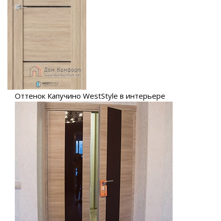
Оттенок Капучино WestStyle в интерьере