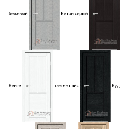
бежевый
Бетон серый
Венге
тангент айс
Вуд