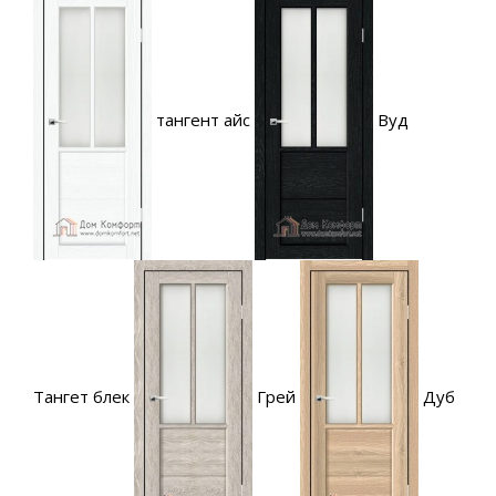
тангент айс
Вуд
Тангет блек
Грей
Дуб