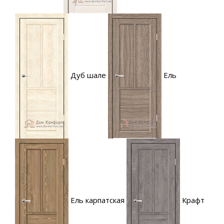
Дуб шале
Ель
Ель карпатская
Крафт