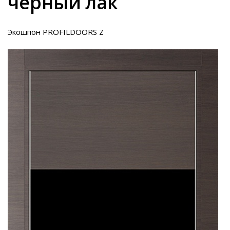
черный лак
Экошпон PROFILDOORS Z