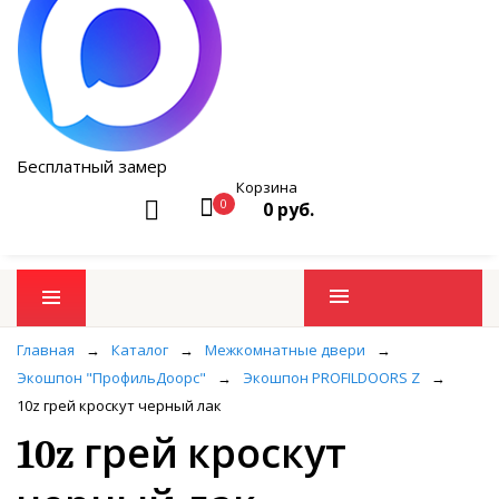
Бесплатный замер
Корзина
0
0 руб.
Промо товары
Главная
→
Каталог
→
Межкомнатные двери
→
Экошпон "ПрофильДоорс"
→
Экошпон PROFILDOORS Z
→
10z грей кроскут черный лак
10z грей кроскут