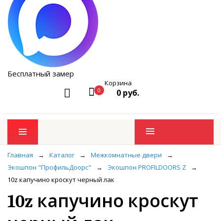
Бесплатный замер
Корзина
0
0 руб.
Промо товары
Главная
→
Каталог
→
Межкомнатные двери
→
Экошпон "ПрофильДоорс"
→
Экошпон PROFILDOORS Z
→
10z капучино кроскут черный лак
10z капучино кроскут