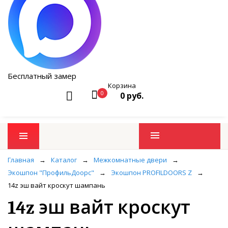
Бесплатный замер
Корзина
0
0 руб.
Промо товары
Главная
→
Каталог
→
Межкомнатные двери
→
Экошпон "ПрофильДоорс"
→
Экошпон PROFILDOORS Z
→
14z эш вайт кроскут шампань
14z эш вайт кроскут