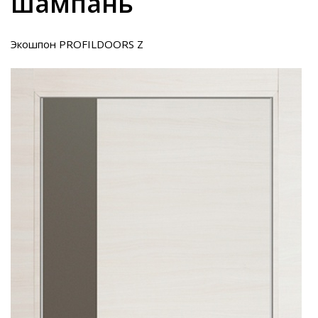
шампань
Экошпон PROFILDOORS Z