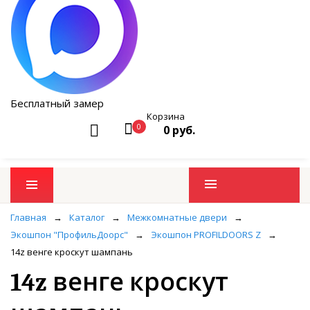
Бесплатный замер
Корзина
0
0 руб.
Промо товары
Главная
→
Каталог
→
Межкомнатные двери
→
Экошпон "ПрофильДоорс"
→
Экошпон PROFILDOORS Z
→
14z венге кроскут шампань
14z венге кроскут