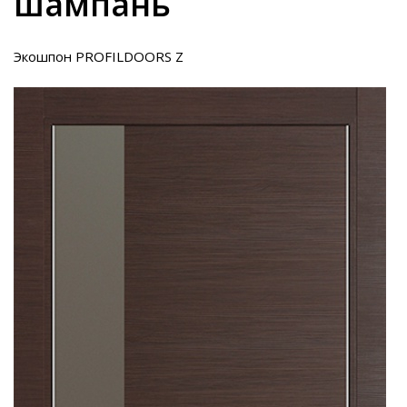
шампань
Экошпон PROFILDOORS Z