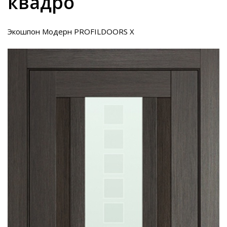
квадро
Экошпон Модерн PROFILDOORS X