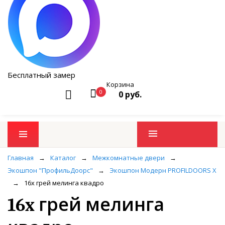
Бесплатный замер
Корзина
0
0 руб.
Промо товары
Главная
→
Каталог
→
Межкомнатные двери
→
Экошпон "ПрофильДоорс"
→
Экошпон Модерн PROFILDOORS X
→
16x грей мелинга квадро
16x грей мелинга