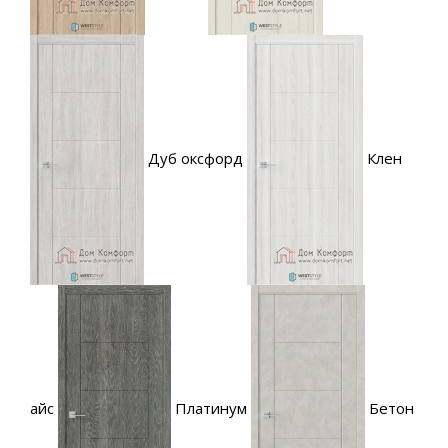
Дуб оксфорд
Клен
айс
Платинум
Бетон