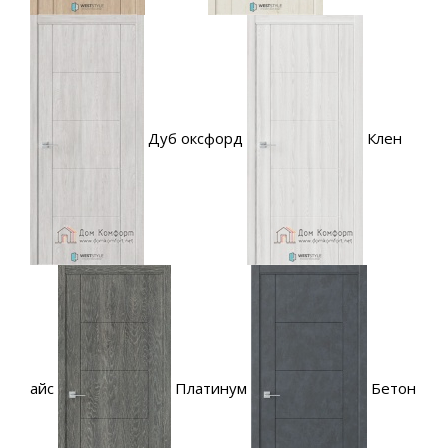
Дуб оксфорд
Клен
айс
Платинум
Бетон