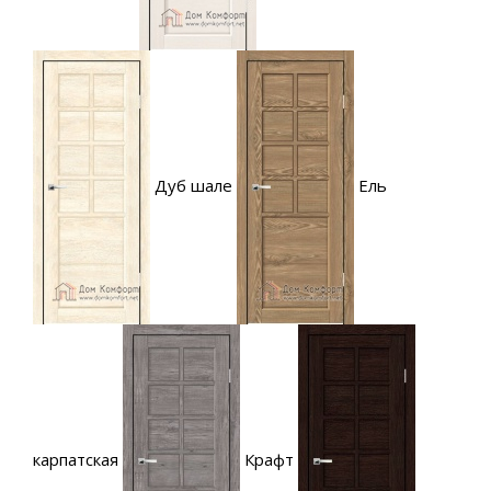
Дуб шале
Ель
карпатская
Крафт