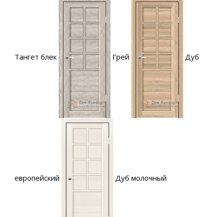
Тангет блек
Грей
Дуб
европейский
Дуб молочный