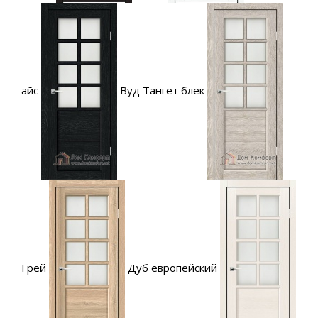
айс
Вуд Тангет блек
Грей
Дуб европейский