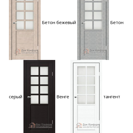
Бетон бежевый
Бетон
серый
Венге
тангент