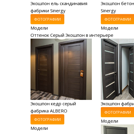
Экошпон ель скандинавия
Экошпон бетон
фабрики Sinergy
Sinergy
ФОТОГРАФИИ
ФОТОГРАФИИ
Модели
Модели
Оттенок Серый Экошпон в интерьере
Экошпон кедр серый
Экошпон фабр
фабрика ALBERO
ФОТОГРАФИИ
ФОТОГРАФИИ
Модели
Модели