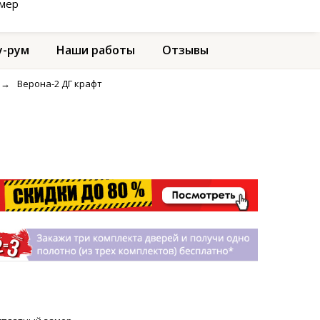
амер
-рум
Наши работы
Отзывы
→
Верона-2 ДГ крафт