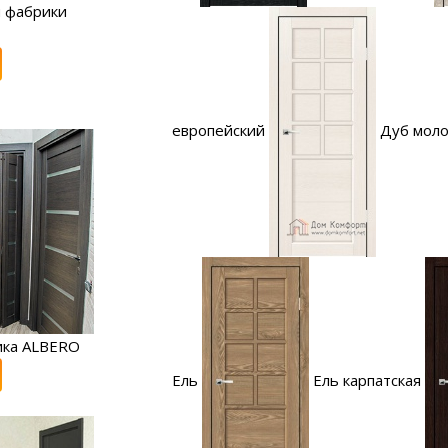
 фабрики
европейский
Дуб мол
ика ALBERO
Ель
Ель карпатская