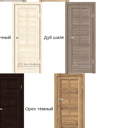
очный
Дуб шале
Орех тёмный