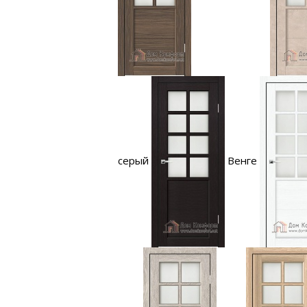
серый
Венге