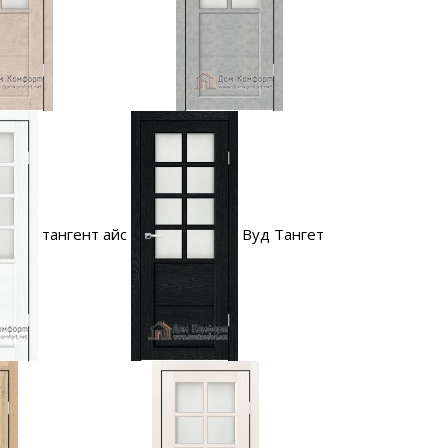
тангент айс
Вуд Тангет