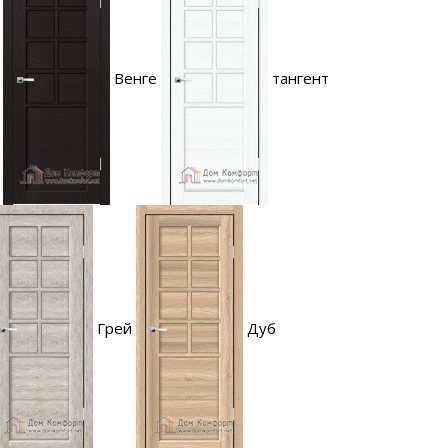
Венге
тангент
Грей
Дуб