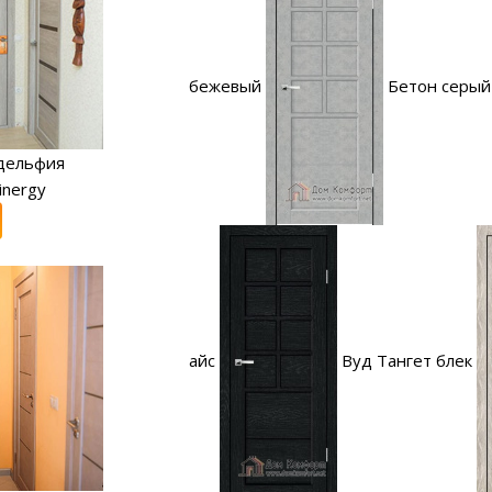
бежевый
Бетон серый
дельфия
inergy
айс
Вуд Тангет блек