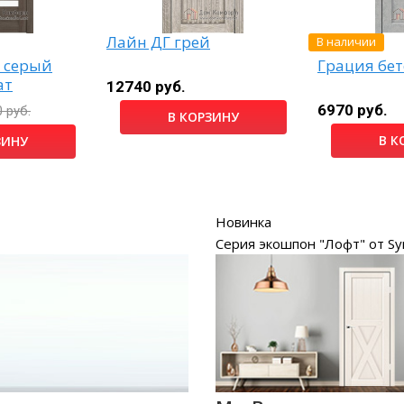
В наличии
Лайн ДГ грей
 серый
Грация бе
ат
12740 руб.
6970 руб.
 руб.
В КОРЗИНУ
В К
ЗИНУ
Новинка
Серия экошпон "Лофт" от Sy