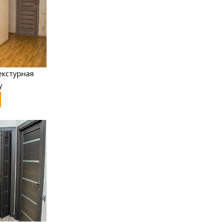
екстурная
y