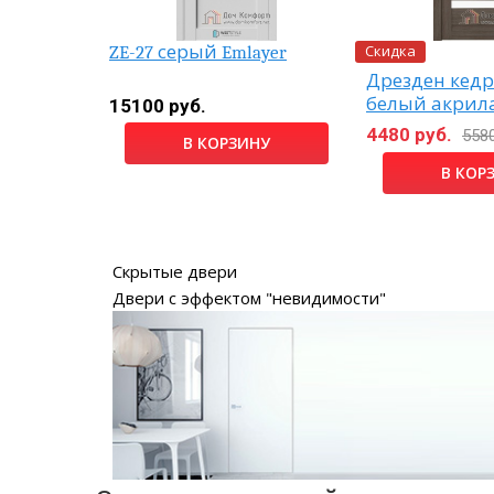
Скидка
ZE-27 серый Emlayer
моки
Дрезден кедр
белый акрил
15100 руб.
4480 руб.
5580
В КОРЗИНУ
НУ
В КОР
Скрытые двери
Двери с эффектом "невидимости"