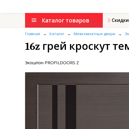
Каталог товаров
Скидки
Главная
→
Каталог
→
Межкомнатные двери
→
Э
16z грей кроскут 
Экошпон PROFILDOORS Z