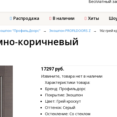
Бесплатный з
Распродажа
В наличии
Хиты
Шоу
кошпон "ПрофильДоорс"
→
Экошпон PROFILDOORS Z
→
16z грей 
темно-коричневый
17297 руб.
Извините, товара нет в наличии
Характеристики товара:
Бренд: Профильдорс
Покрытие: Экошпон
Цвет: Грей кроскут
Оттенок: Серый
Остекление: Со стеклом