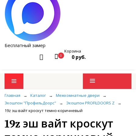
Бесплатный замер
Корзина
0
0 руб.
Промо товары
Главная
→
Каталог
→
Межкомнатные двери
→
Экошпон "ПрофильДоорс"
→
Экошпон PROFILDOORS Z
→
19z эш вайт кроскут темно-коричневый
19z эш вайт кроскут