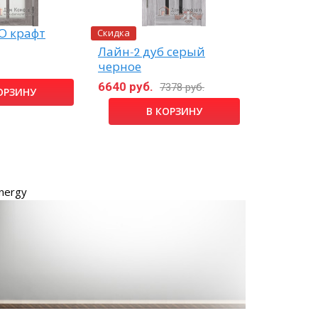
Скидка
О крафт
Верона-3
Лайн-2 дуб серый
черное
13980 ру
6640 руб.
7378 руб.
ОРЗИНУ
В КОРЗИНУ
nergy