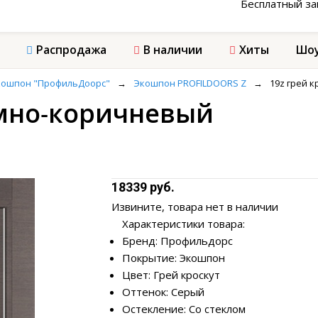
Бесплатный з
Распродажа
В наличии
Хиты
Шоу
кошпон "ПрофильДоорс"
→
Экошпон PROFILDOORS Z
→
19z грей 
темно-коричневый
18339 руб.
Извините, товара нет в наличии
Характеристики товара:
Бренд: Профильдорс
Покрытие: Экошпон
Цвет: Грей кроскут
Оттенок: Серый
Остекление: Со стеклом