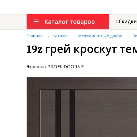
Каталог товаров
Скидки
Главная
→
Каталог
→
Межкомнатные двери
→
Э
19z грей кроскут 
Экошпон PROFILDOORS Z