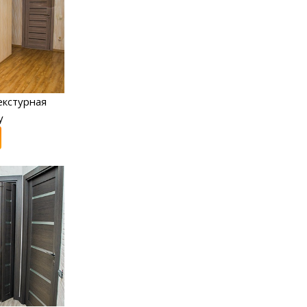
екстурная
y