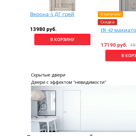
В наличии
Верона-5 ДГ грей
Скидка
рый
13980 руб.
IN-42 макиат
б.
В КОРЗИНУ
17190 руб.
19
НУ
В КОР
Скрытые двери
Двери с эффектом "невидимости"