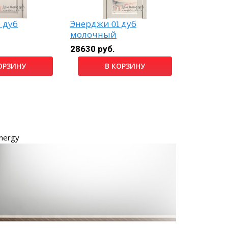
 дуб
Энерджи 01 дуб
Лада ду
молочный
чёрный 
28630 руб.
7560 руб
ОРЗИНУ
В КОРЗИНУ
nergy