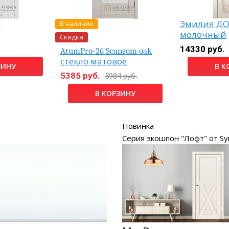
В наличии
с
Эмилия ДО
молочный
Скидка
14330 руб.
AtumPro-26 Scansom oak
стекло матовое
ЗИНУ
В К
5385 руб.
5984 руб.
В КОРЗИНУ
Новинка
Серия экошпон "Лофт" от Sy