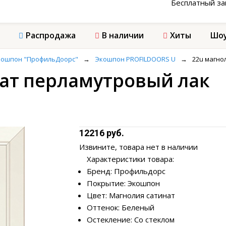
Бесплатный з
Распродажа
В наличии
Хиты
Шоу
кошпон "ПрофильДоорс"
→
Экошпон PROFILDOORS U
→
22u магно
нат перламутровый лак
12216 руб.
Извините, товара нет в наличии
Характеристики товара:
Бренд: Профильдорс
Покрытие: Экошпон
Цвет: Магнолия сатинат
Оттенок: Беленый
Остекление: Со стеклом