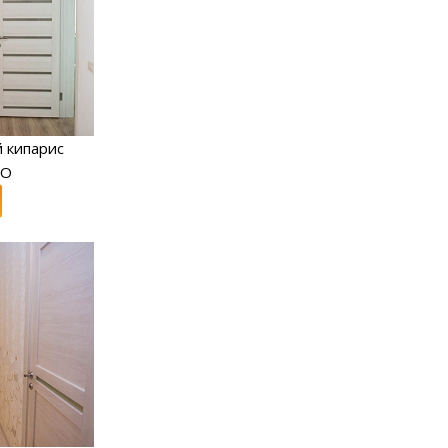
 кипарис
RO