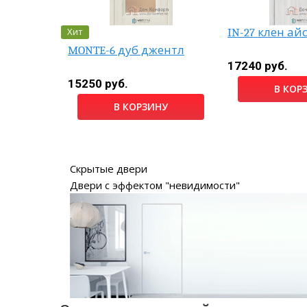
Хит
IN-27 клен ай
MONTE-6 дуб джентл
17240 руб.
15250 руб.
НУ
В КОР
В КОРЗИНУ
Скрытые двери
Двери с эффектом "невидимости"