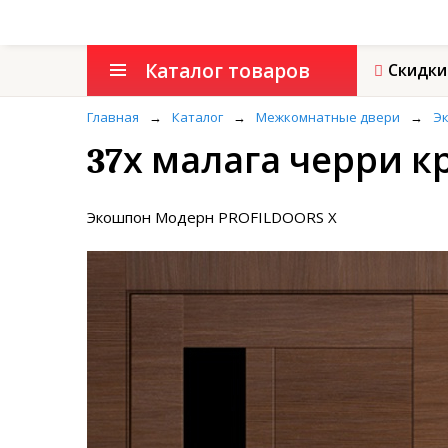
Каталог товаров
Скидки
Главная
→
Каталог
→
Межкомнатные двери
→
Э
37х малага черри к
Экошпон Модерн PROFILDOORS X