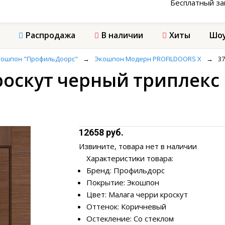
Бесплатный з
Распродажа
В наличии
Хиты
Шоу
кошпон "ПрофильДоорс"
→
Экошпон Модерн PROFILDOORS X
→
37
роскут черный триплекс
12658 руб.
Извините, товара нет в наличии
Характеристики товара:
Бренд: Профильдорс
Покрытие: Экошпон
Цвет: Малага черри кроскут
Оттенок: Коричневый
Остекление: Со стеклом