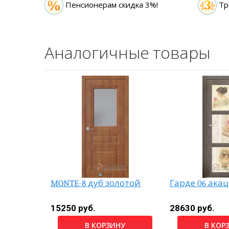
Пенсионерам скидка 3%!
Тр
Аналогичные товары
ция
MONTE-8 дуб золотой
Гарде 06 ака
15250 руб.
28630 руб.
НУ
В КОРЗИНУ
В КОР