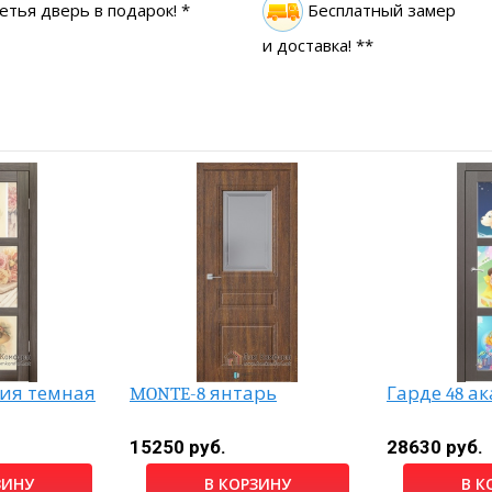
етья дверь в подарок! *
Бесплатный замер
и доставка! **
ция темная
MONTE-8 янтарь
Гарде 48 а
15250 руб.
28630 руб.
ЗИНУ
В КОРЗИНУ
В К