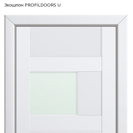
Экошпон PROFILDOORS U