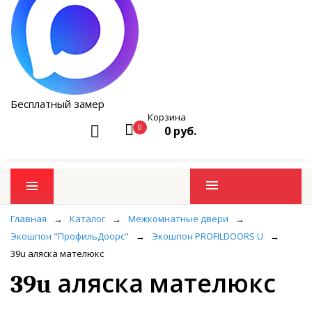
Бесплатный замер
Корзина
0
0 руб.
Промо товары
Главная
→
Каталог
→
Межкомнатные двери
→
Экошпон "ПрофильДоорс"
→
Экошпон PROFILDOORS U
→
39u аляска мателюкс
39u аляска мателюкс