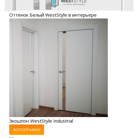
Оттенок Белый WestStyle в интерьере
Экошпон WestStyle Industrial
ФОТОГРАФИИ