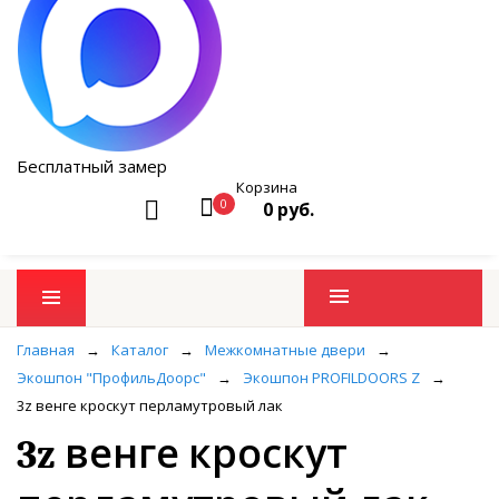
Бесплатный замер
Корзина
0
0 руб.
Промо товары
Главная
→
Каталог
→
Межкомнатные двери
→
Экошпон "ПрофильДоорс"
→
Экошпон PROFILDOORS Z
→
3z венге кроскут перламутровый лак
3z венге кроскут