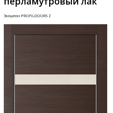
перламутровый лак
Экошпон PROFILDOORS Z