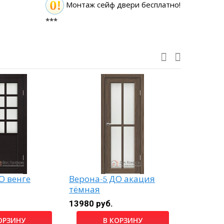
Монтаж сейф двери бесплатно!
***
О венге
Верона-5 ДО акация
Верона-6
тёмная
13980 руб.
13980 ру
ОРЗИНУ
В КОРЗИНУ