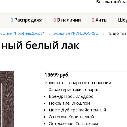
Бесплатный з
Распродажа
В наличии
Хиты
Шоу
кошпон "ПрофильДоорс"
→
Экошпон PROFILDOORS Z
→
4z дуб тр
мный белый лак
13699 руб.
Извините, товара нет в наличии
Характеристики товара:
Бренд: Профильдорс
Покрытие: Экошпон
Цвет: Дуб транкайс темный
Оттенок: Коричневый
Остекление: Со стеклом