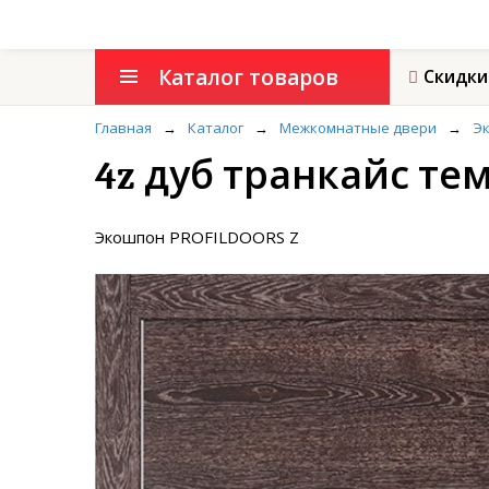
Каталог товаров
Скидки
Главная
→
Каталог
→
Межкомнатные двери
→
Э
4z дуб транкайс те
Экошпон PROFILDOORS Z