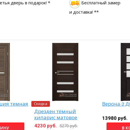
етья дверь в подарок! *
Бесплатный замер
и доставка! **
Скидка
ация темная
Верона-2 Д
Дрезден тёмный
кипарис матовое
13980 руб.
4230 руб.
5270 руб.
ЗИНУ
В К