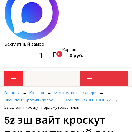
Бесплатный замер
Корзина
0
0 руб.
Промо товары
Главная
→
Каталог
→
Межкомнатные двери
→
Экошпон "ПрофильДоорс"
→
Экошпон PROFILDOORS Z
→
5z эш вайт кроскут перламутровый лак
5z эш вайт кроскут