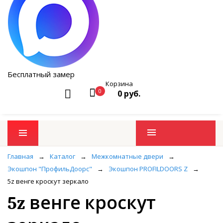
Бесплатный замер
Корзина
0
0 руб.
Промо товары
Главная
→
Каталог
→
Межкомнатные двери
→
Экошпон "ПрофильДоорс"
→
Экошпон PROFILDOORS Z
→
5z венге кроскут зеркало
5z венге кроскут