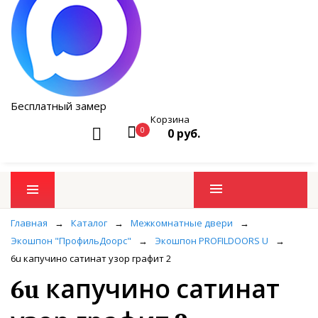
Бесплатный замер
Корзина
0
0 руб.
Промо товары
Главная
→
Каталог
→
Межкомнатные двери
→
Экошпон "ПрофильДоорс"
→
Экошпон PROFILDOORS U
→
6u капучино сатинат узор графит 2
6u капучино сатинат