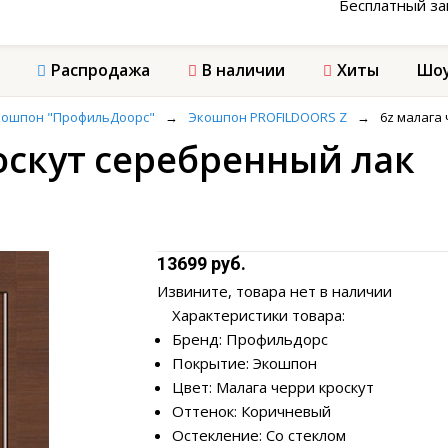
Бесплатный з
Распродажа
В наличии
Хиты
Шоу
кошпон "ПрофильДоорс"
→
Экошпон PROFILDOORS Z
→
6z малага
оскут серебренный лак
13699 руб.
Извините, товара нет в наличии
Характеристики товара:
Бренд: Профильдорс
Покрытие: Экошпон
Цвет: Малага черри кроскут
Оттенок: Коричневый
Остекление: Со стеклом