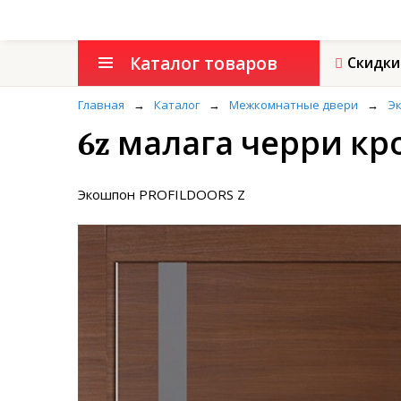
Каталог товаров
Скидки
Главная
→
Каталог
→
Межкомнатные двери
→
Э
6z малага черри кр
Экошпон PROFILDOORS Z