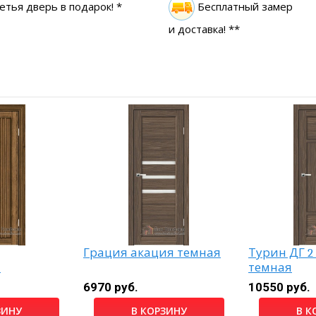
етья дверь в подарок! *
Бесплатный замер
и доставка! **
Грация акация темная
Турин ДГ 2
й
темная
6970 руб.
10550 руб.
ЗИНУ
В КОРЗИНУ
В К