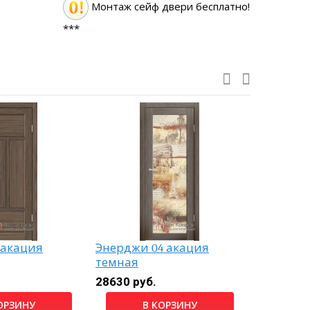
Монтаж сейф двери бесплатно!
***
 акация
Энерджи 04 акация
Дольче 
темная
натурал
28630 руб.
6970 руб
ОРЗИНУ
В КОРЗИНУ