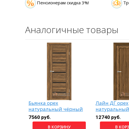
Пенсионерам скидка 3%!
Тр
Аналогичные товары
лотой
Бьянка орех
Лайн ДГ орех
натуральный чёрный
натуральны
лакобель
7560 руб.
12740 руб.
НУ
В КОРЗИНУ
В КОР