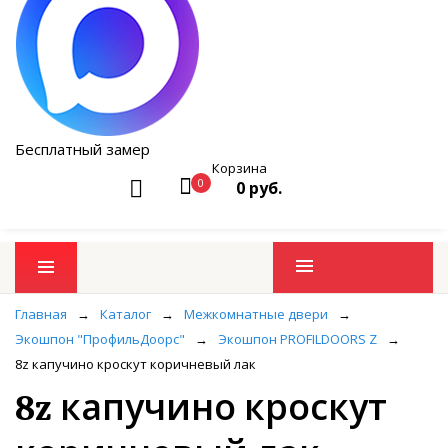
Бесплатный замер
Корзина
0
0 руб.
Промо товары
Главная
→
Каталог
→
Межкомнатные двери
→
Экошпон "ПрофильДоорс"
→
Экошпон PROFILDOORS Z
→
8z капучино кроскут коричневый лак
8z капучино кроскут