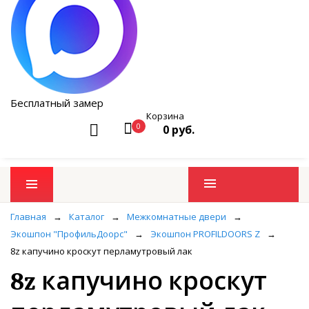
Бесплатный замер
Корзина
0
0 руб.
Промо товары
Главная
→
Каталог
→
Межкомнатные двери
→
Экошпон "ПрофильДоорс"
→
Экошпон PROFILDOORS Z
→
8z капучино кроскут перламутровый лак
8z капучино кроскут