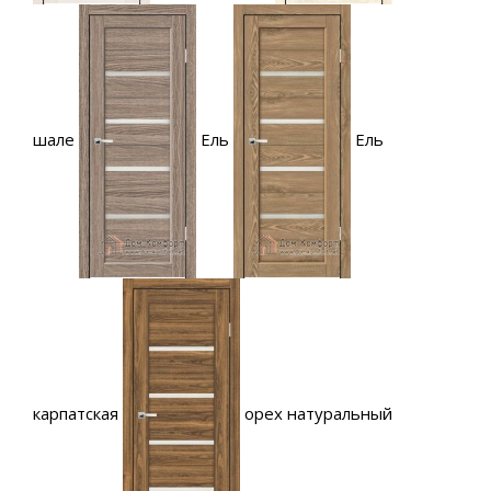
шале
Ель
Ель
карпатская
орех натуральный