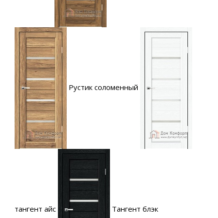
Рустик соломенный
тангент айс
Тангент блэк