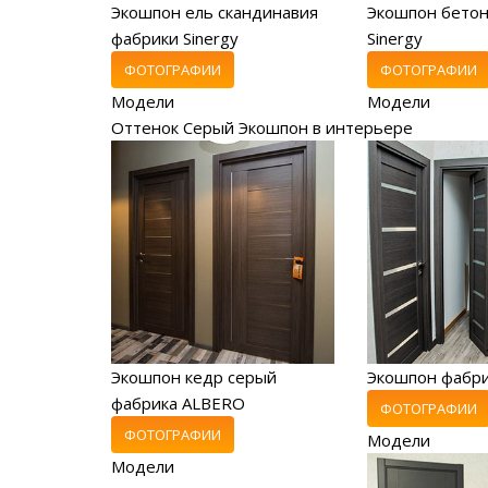
Экошпон ель скандинавия
Экошпон бетон
фабрики Sinergy
Sinergy
ФОТОГРАФИИ
ФОТОГРАФИИ
Модели
Модели
Оттенок Серый Экошпон в интерьере
Экошпон кедр серый
Экошпон фабр
фабрика ALBERO
ФОТОГРАФИИ
ФОТОГРАФИИ
Модели
Модели