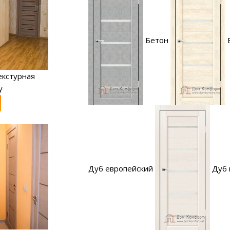
Бетон
екстурная
y
Дуб европейский
Дуб