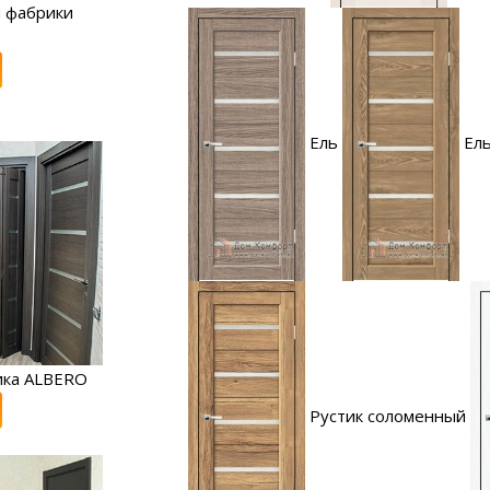
 фабрики
Ель
Ель
ика ALBERO
Рустик соломенный