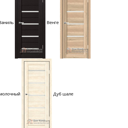
Ваниль
Венге
 молочный
Дуб шале