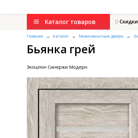
Каталог товаров
Скидки
Главная
→
Каталог
→
Межкомнатные двери
→
Эк
Бьянка грей
Экошпон Синержи Модерн