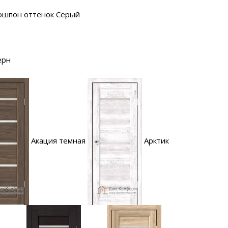
ошпон оттенок Серый
ерн
Акация темная
Арктик