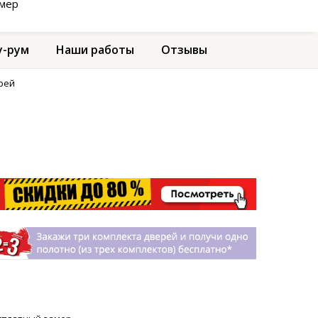
амер
-рум
Наши работы
Отзывы
рей