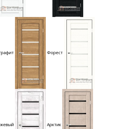
графит
Форест
ежевый
Арктик