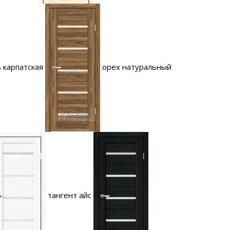
 карпатская
орех натуральный
тангент айс