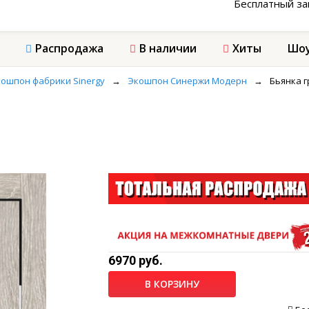
Бесплатный з
Распродажа
В наличии
Хиты
Шоу
ошпон фабрики Sinergy
→
Экошпон Синержи Модерн
→
Бьянка г
6970 руб.
В КОРЗИНУ