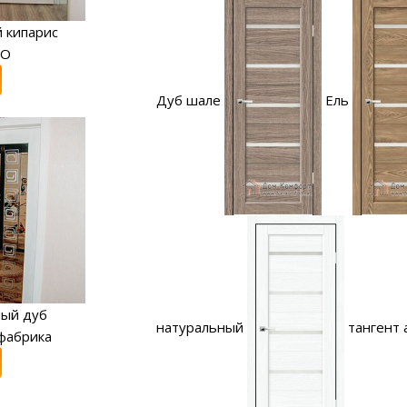
 кипарис
RO
Дуб шале
Ель
ный дуб
натуральный
тангент 
фабрика