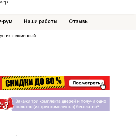
амер
-рум
Наши работы
Отзывы
рустик соломенный