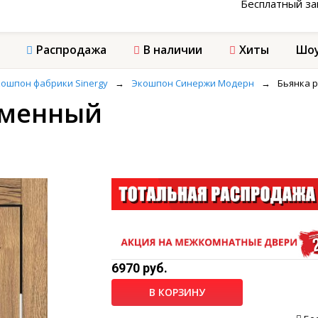
Бесплатный з
Распродажа
В наличии
Хиты
Шоу
ошпон фабрики Sinergy
→
Экошпон Синержи Модерн
→
Бьянка 
оменный
6970 руб.
В КОРЗИНУ