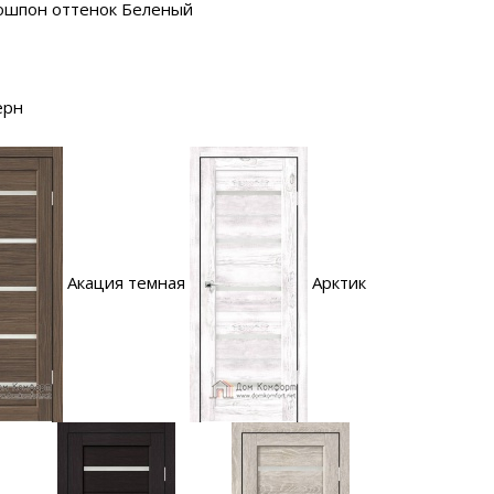
ошпон оттенок Беленый
ерн
Акация темная
Арктик