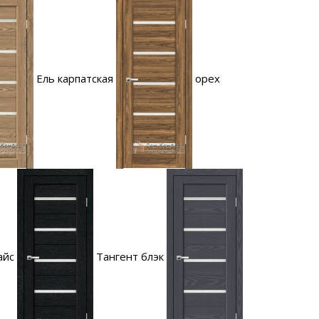
Ель карпатская
орех
айс
Тангент блэк