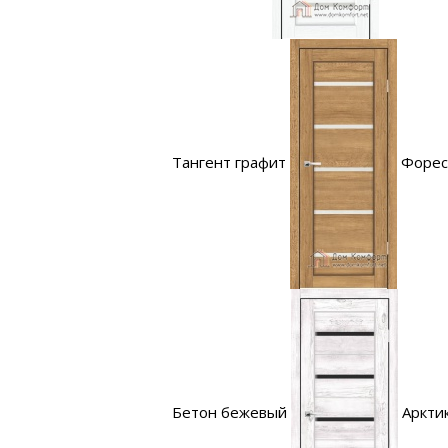
Тангент графит
Форес
Бетон бежевый
Аркти