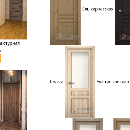
Ель карпатская
екстурная
y
белый
Акация светлая