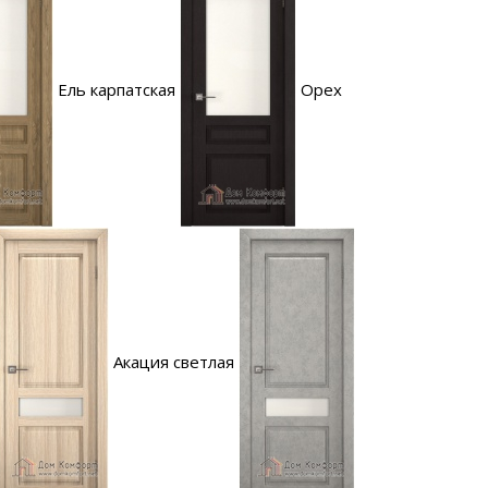
Ель карпатская
Орех
Акация светлая