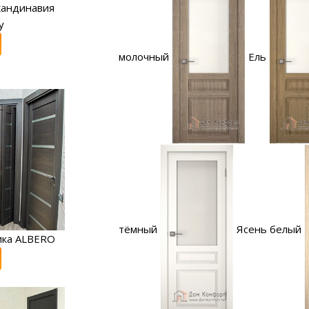
кандинавия
y
молочный
Ель
тёмный
Ясень белый
ика ALBERO