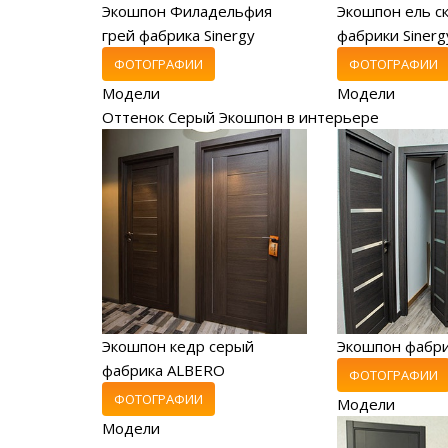
Экошпон Филадельфия
Экошпон ель с
грей фабрика Sinergy
фабрики Sinerg
ФОТОГРАФИИ
ФОТОГРАФИИ
Модели
Модели
Оттенок Серый Экошпон в интерьере
Экошпон кедр серый
Экошпон фабр
фабрика ALBERO
ФОТОГРАФИИ
ФОТОГРАФИИ
Модели
Модели