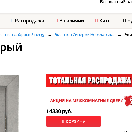
Бесплатный з
Распродажа
В наличии
Хиты
Шоу
ошпон фабрики Sinergy
→
Экошпон Синержи Неоклассика
→
Эми
ерый
14330 руб.
В КОРЗИНУ