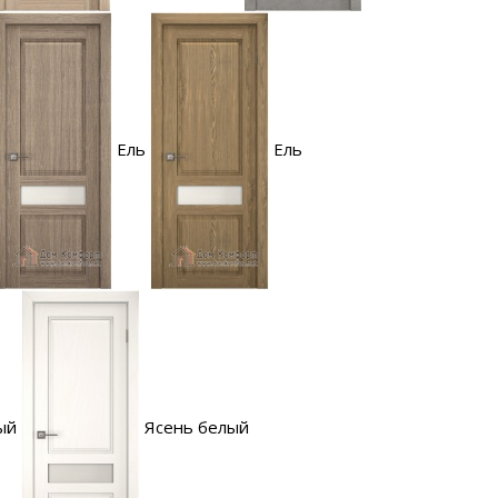
Ель
Ель
ый
Ясень белый