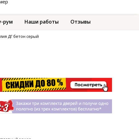
амер
-рум
Наши работы
Отзывы
лия ДГ бетон серый