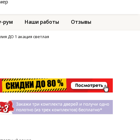
амер
-рум
Наши работы
Отзывы
лия ДО 1 акация светлая