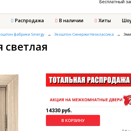
Бесплатный з
Распродажа
В наличии
Хиты
Шоу
ошпон фабрики Sinergy
→
Экошпон Синержи Неоклассика
→
Эми
я светлая
14330 руб.
В КОРЗИНУ