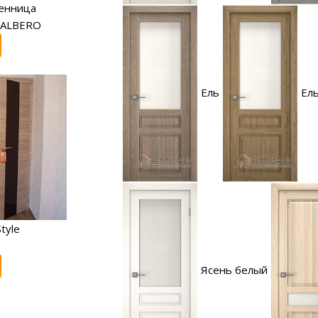
енница
 ALBERO
Ель
Ель
tyle
Ясень белый