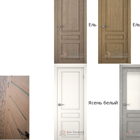
Ель
Ель
Ясень белый