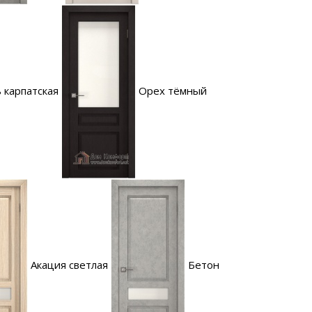
 карпатская
Орех тёмный
Акация светлая
Бетон