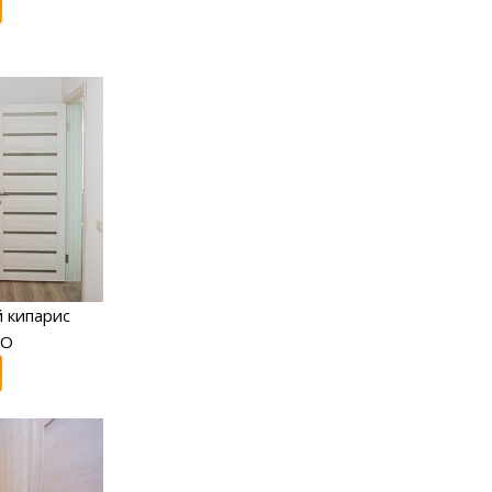
 кипарис
RO