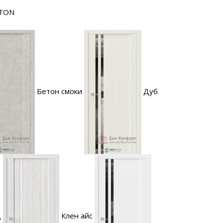
NTON
Бетон смоки
Дуб
д
Клен айс