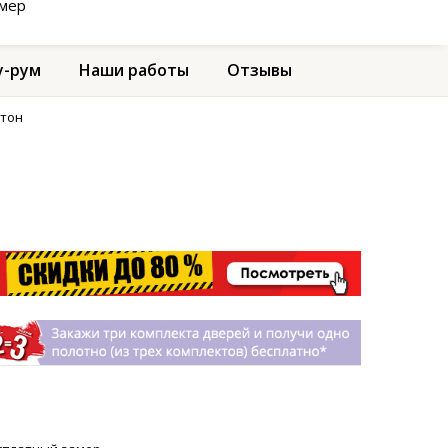
амер
-рум
Наши работы
Отзывы
етон