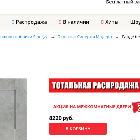
Бесплатный з
Распродажа
В наличии
Хиты
Шоу
ошпон фабрики Sinergy
→
Экошпон Синержи Модерн
→
Гарде б
8220 руб.
В КОРЗИНУ