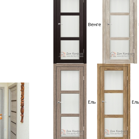
Венге
Ель
Ель