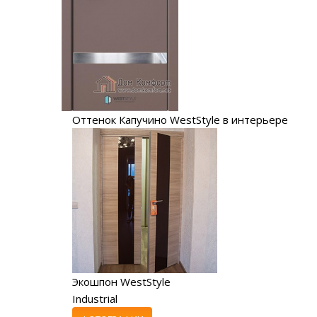
Оттенок Капучино WestStyle в интерьере
Экошпон WestStyle
Industrial