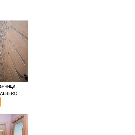
енница
 ALBERO