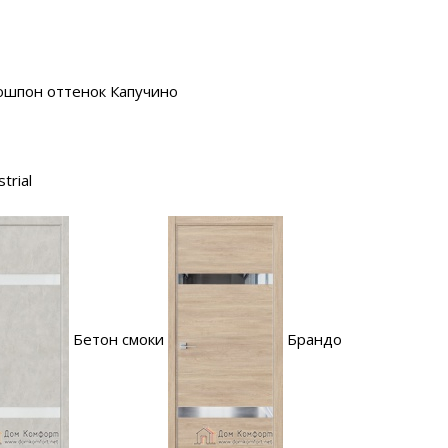
ошпон оттенок Капучино
trial
Бетон смоки
Брандо