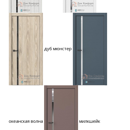
дуб мюнстер
океанская волна
милкшейк