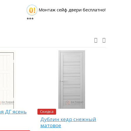
Монтаж сейф двери бесплатно!
***
Скидка
я ДГ ясень
Верона-2
айс
Дублин кедр снежный
матовое
13980 ру