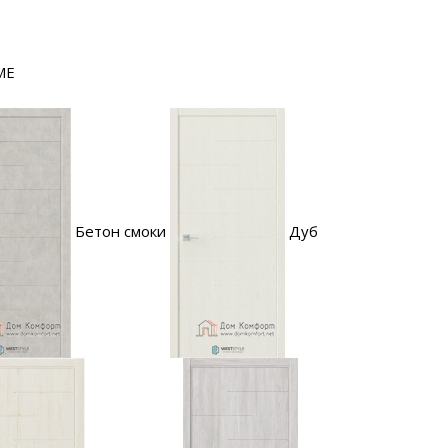
ME
Бетон смоки
Дуб