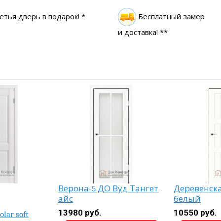
етья дверь в подарок! *
Бесплатный замер
и доставка! **
Верона-5 ДО Вуд Тангет
Деревенска
айс
белый
13980 руб.
10550 руб.
olar soft