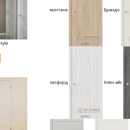
монтана
Брандо
tyle
оксфорд
Клен айс