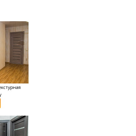
екстурная
y