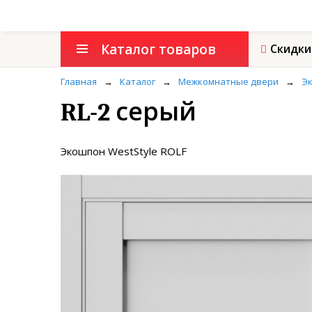
Каталог товаров
Скидки
Главная
→
Каталог
→
Межкомнатные двери
→
Эк
RL-2 серый
Экошпон WestStyle ROLF