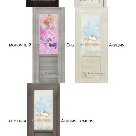
молочный
Ель
Акация
светлая
Акация темная