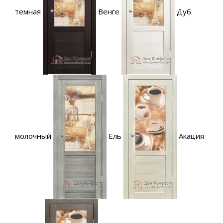
темная
Венге
Дуб
молочный
Ель
Акация