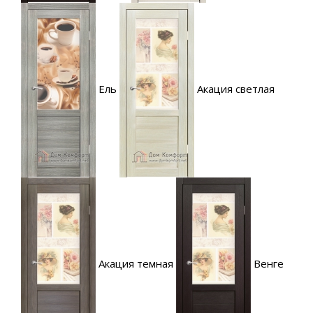
Ель
Акация светлая
Акация темная
Венге