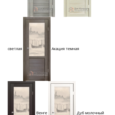
светлая
Акация темная
Венге
Дуб молочный