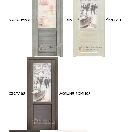
молочный
Ель
Акация
светлая
Акация темная