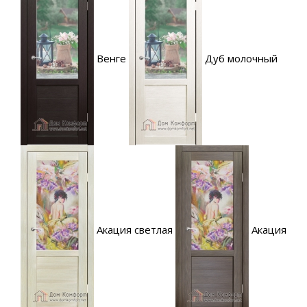
Венге
Дуб молочный
Акация светлая
Акация