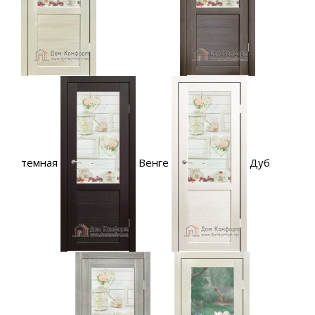
темная
Венге
Дуб