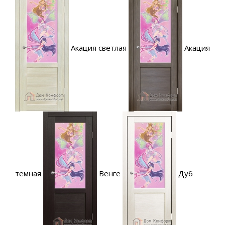
Акация светлая
Акация
темная
Венге
Дуб