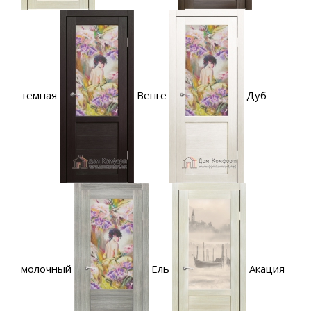
темная
Венге
Дуб
молочный
Ель
Акация