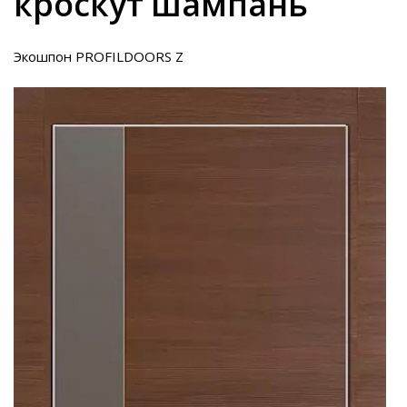
кроскут шампань
Экошпон PROFILDOORS Z