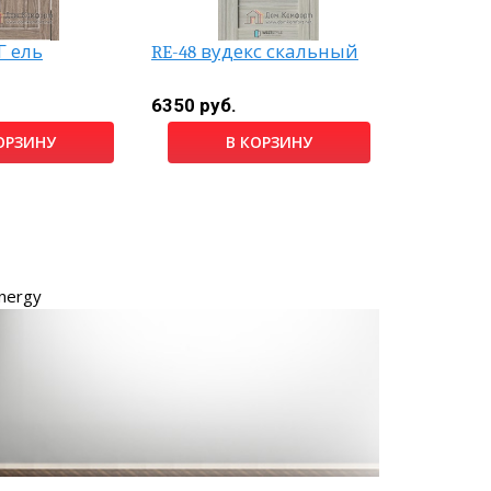
Г ель
RE-48 вудекс скальный
PRIME-6 
6350 руб.
12830 ру
ОРЗИНУ
В КОРЗИНУ
nergy