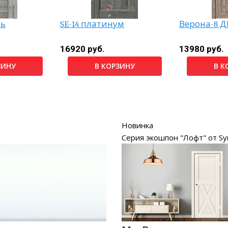
ль
SE-14 платинум
Верона-8 Д
16920 руб.
13980 руб.
ЗИНУ
В КОРЗИНУ
В К
Новинка
Серия экошпон "Лофт" от Sy