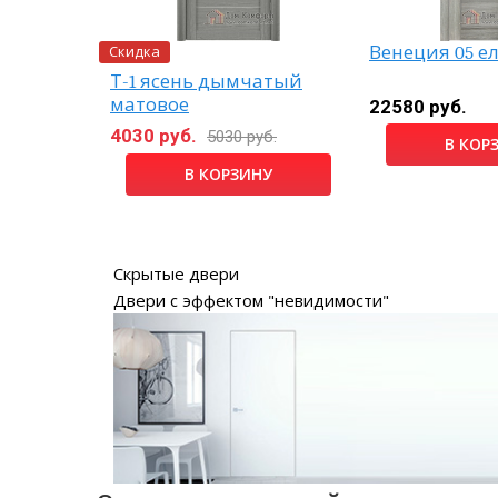
Скидка
Венеция 05 е
Т-1 ясень дымчатый
матовое
22580 руб.
4030 руб.
5030 руб.
НУ
В КОР
В КОРЗИНУ
Скрытые двери
Двери с эффектом "невидимости"