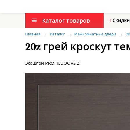
Каталог товаров
Скидки
Главная
→
Каталог
→
Межкомнатные двери
→
Э
20z грей кроскут 
Экошпон PROFILDOORS Z