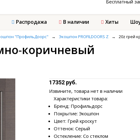
Бесплатный з
Распродажа
В наличии
Хиты
Шоу
кошпон "ПрофильДоорс"
→
Экошпон PROFILDOORS Z
→
20z грей 
темно-коричневый
17352 руб.
Извините, товара нет в наличии
Характеристики товара:
Бренд: Профильдорс
Покрытие: Экошпон
Цвет: Грей кроскут
Оттенок: Серый
Остекление: Со стеклом