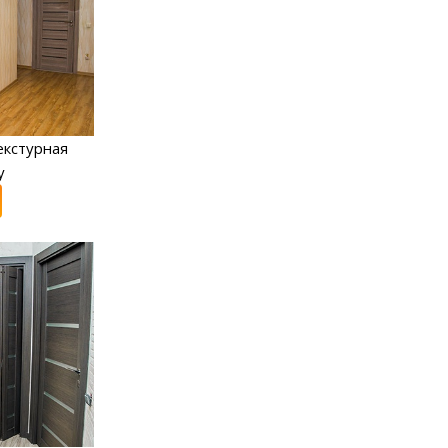
екстурная
y