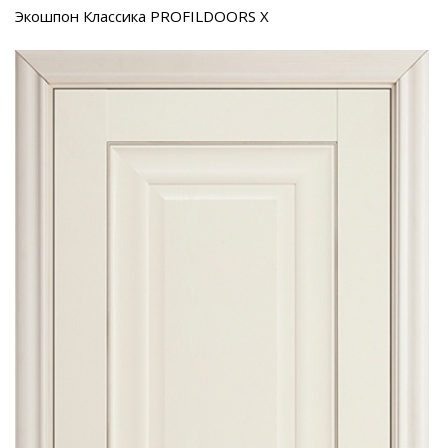
Экошпон Классика PROFILDOORS X