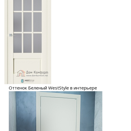
Оттенок Беленый WestStyle в интерьере