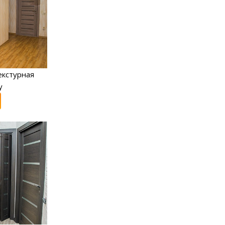
екстурная
y