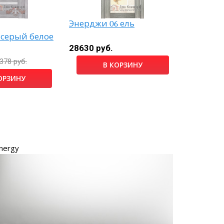
Скидка
Энерджи 06 ель
 серый белое
Кельн ке
черный 
28630 руб.
5090 руб
378 руб.
В КОРЗИНУ
ОРЗИНУ
nergy