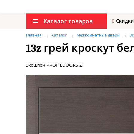
Каталог товаров
Скидки
Главная
→
Каталог
→
Межкомнатные двери
→
Э
13z грей кроскут б
Экошпон PROFILDOORS Z