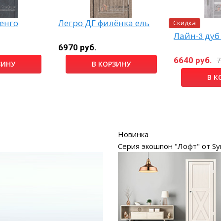
Скидка
ренго
Легро ДГ филёнка ель
Лайн-3 дуб
6970 руб.
6640 руб.
7
ЗИНУ
В КОРЗИНУ
В К
Новинка
Серия экошпон "Лофт" от Sy