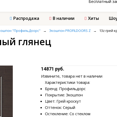
Бесплатный з
Распродажа
В наличии
Хиты
Шоу
кошпон "ПрофильДоорс"
→
Экошпон PROFILDOORS Z
→
13z грей к
елый глянец
14871 руб.
Извините, товара нет в наличии
Характеристики товара:
Бренд: Профильдорс
Покрытие: Экошпон
Цвет: Грей кроскут
Оттенок: Серый
Остекление: Со стеклом